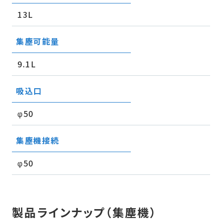
13L
集塵可能量
9.1L
吸込口
φ50
集塵機接続
φ50
製品ラインナップ（集塵機）