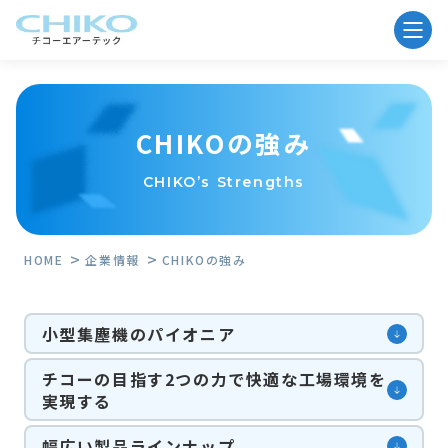
CHIKOの強み
CHIKO’s Strengths
HOME
企業情報
CHIKOの強み
小型集塵機のパイオニア
チコーの目指す2つの力で快適な工場環境を
実現する
幅広い製品ラインナップ