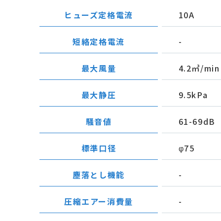
ヒューズ定格電流
10A
短絡定格電流
-
最大風量
4.2㎥/min
最大静圧
9.5kPa
騒音値
61-69dB
標準口径
φ75
塵落とし機能
-
圧縮エアー消費量
-