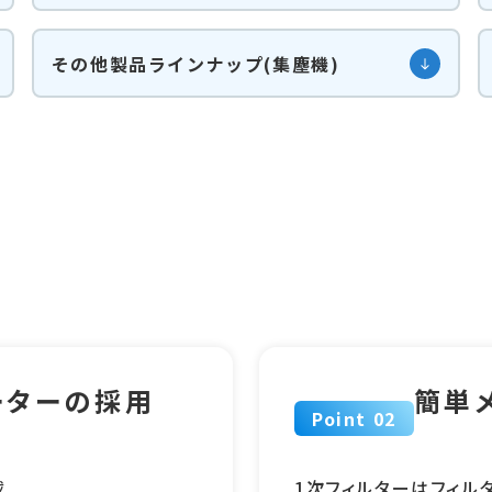
その他製品ラインナップ(集塵機)
ーターの採用
簡単
Point 02
載
1次フィルターはフィル