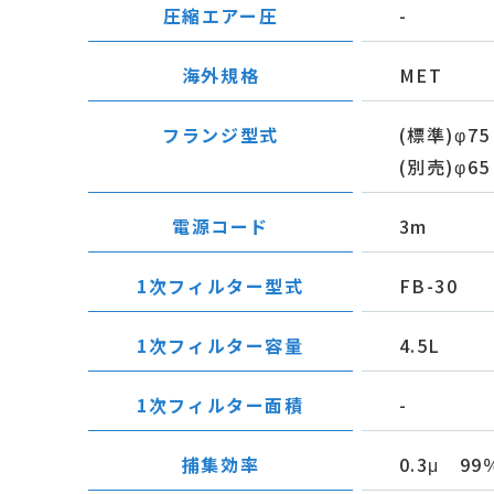
圧縮エアー圧
-
海外規格
MET
フランジ型式
(標準)φ75
(別売)φ65：
電源コード
3m
1次フィルター型式
FB-30
1次フィルター容量
4.5L
1次フィルター面積
-
捕集効率
0.3μ 99